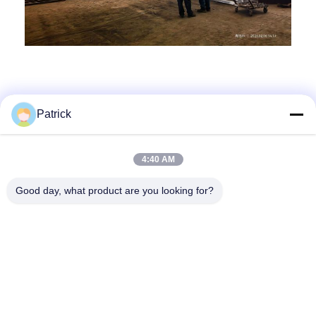
Patrick
Contacto rápido
4:40 AM
Good day, what product are you looking for?
Dirección
No. 15 CHANGJIANG ROAD, PINGDU, Qingdao, Shandong
Teléfono
86-156-5310-0953
Email
davidkxd@chinasteelstructure.cn