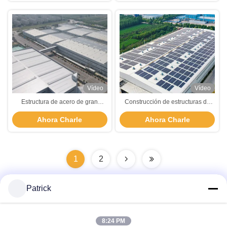
Vídeo
Vídeo
Estructura de acero de gran
Construcción de estructuras de
envergadura Construcción del
acero de carga para uso
Ahora Charle
Ahora Charle
portal marco prefabricado
industrial, comercial y residencial
Construcción de acero de calibre
ligero
1
2
Patrick
Contacto rápido
8:24 PM