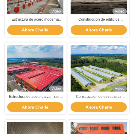
Vídeo
Vídeo
Estructura de acero moderna
Construcción de edificios
Casa de aves de corral Coop de
metálicos prefabricados
Ahora Charle
Ahora Charle
pollo Edificios agrícolas
modernos Estructura prefabricada
prefabricados personalizados
de acero Hangar de aviones
Vídeo
Vídeo
Estructura de acero galvanizado
Construcción de estructuras
almacén de perno / soldadura
prefabricadas de acero Casa de
Ahora Charle
Ahora Charle
conectar almacén de acero
pollo Granja a prueba de fuego
prefabricado
Construcción de estructuras de
acero