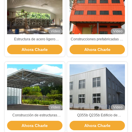
Vídeo
Vídeo
Estructura de acero ligero
Construcciones prefabricadas de
prefabricada Casa de aves de
acero de varios pisos Taller de
Ahora Charle
Ahora Charle
corral Cuadro de acero
construcción Edificio de ladrillo y
galvanizado Coop de pollo
acero
Vídeo
Vídeo
Construcción de estructuras
Q355b Q235b Edificio de
industriales prefabricadas de
estructura de acero Edificio
Ahora Charle
Ahora Charle
acero
prefabricado con marco de acero
ligero