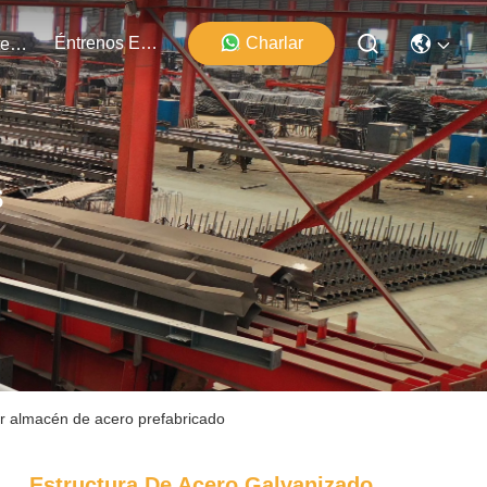
Éntrenos En Contacto Con
Charlar
Los Acontecimientos
s
ar almacén de acero prefabricado
Estructura De Acero Galvanizado