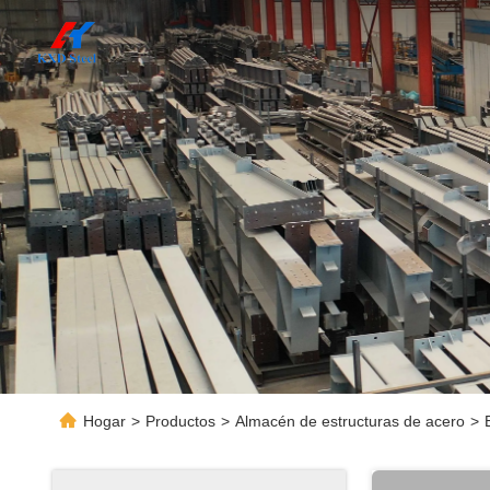
Hogar
>
Productos
>
Almacén de estructuras de acero
>