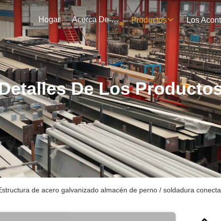
Hogar
Acerca De Nosotros
Productos
Detalles De Los Producto
Estructura de acero galvanizado almacén de perno / soldadura conect