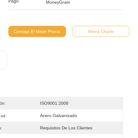
Pago:
MoneyGram
Consiga El Mejor Precio
Ahora Charle
ión:
ISO9001:2008
Luz:
Acero Galvanizado
:
Requisitos De Los Clientes