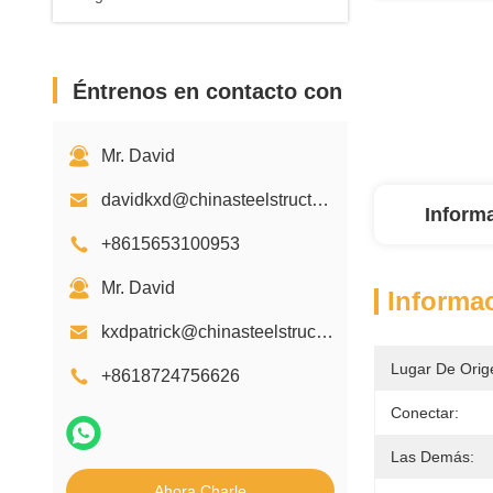
Éntrenos en contacto con
Mr. David
davidkxd@chinasteelstructure.cn
Inform
+8615653100953
Mr. David
Informac
kxdpatrick@chinasteelstructure.cn
Lugar De Orig
+8618724756626
Conectar:
Las Demás:
Ahora Charle