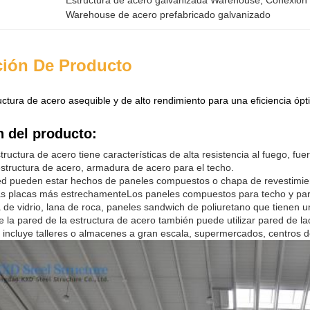
Estructura de acero galvanizada Warehouse
, 
Conexión 
Warehouse de acero prefabricado galvanizado
ción De Producto
ctura de acero asequible y de alto rendimiento para una eficiencia óp
n del producto:
ructura de acero tiene características de alta resistencia al fuego, fue
estructura de acero, armadura de acero para el techo.
red pueden estar hechos de paneles compuestos o chapa de revestimient
as placas más estrechamenteLos paneles compuestos para techo y pare
ra de vidrio, lana de roca, paneles sandwich de poliuretano que tienen 
la pared de la estructura de acero también puede utilizar pared de ladr
 incluye talleres o almacenes a gran escala, supermercados, centros d