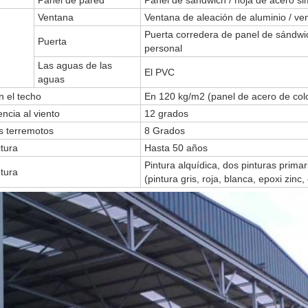
Panel de pared
Panel de sandwich / hoja de acero si
Ventana
Ventana de aleación de aluminio / v
Puerta corredera de panel de sándwic
Puerta
personal
Las aguas de las
El PVC
aguas
n el techo
En 120 kg/m2 (panel de acero de col
ncia al viento
12 grados
os terremotos
8 Grados
ctura
Hasta 50 años
Pintura alquídica, dos pinturas primar
tura
(pintura gris, roja, blanca, epoxi zinc,