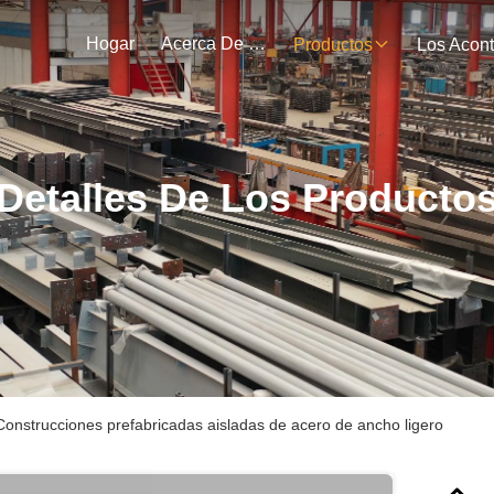
Hogar
Acerca De Nosotros
Productos
Detalles De Los Producto
Construcciones prefabricadas aisladas de acero de ancho ligero