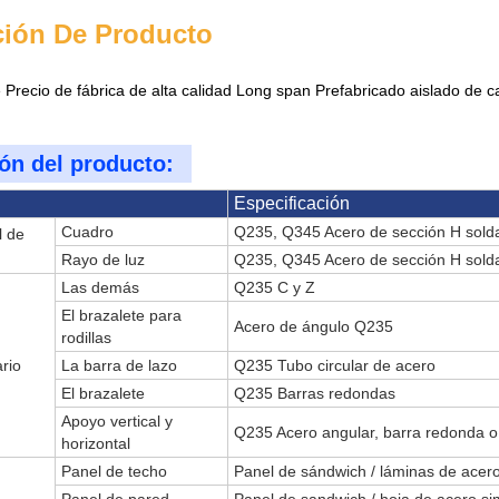
ción De Producto
 Precio de fábrica de alta calidad Long span Prefabricado aislado de cal
ón del producto:
Especificación
Cuadro
Q235, Q345 Acero de sección H sold
l de
Rayo de luz
Q235, Q345 Acero de sección H sold
Las demás
Q235 C y Z
El brazalete para
Acero de ángulo Q235
rodillas
rio
La barra de lazo
Q235 Tubo circular de acero
El brazalete
Q235 Barras redondas
Apoyo vertical y
Q235 Acero angular, barra redonda o
horizontal
Panel de techo
Panel de sándwich / láminas de acero