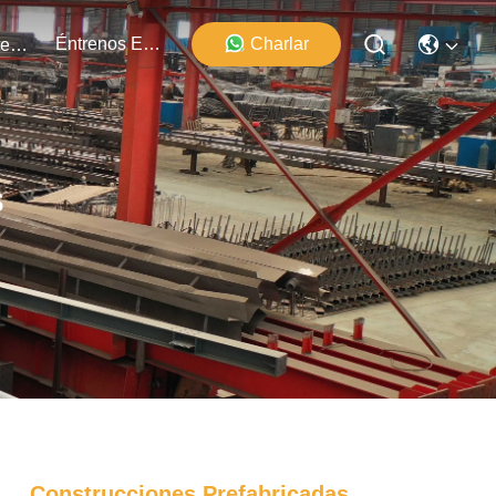
Éntrenos En Contacto Con
Charlar
Los Acontecimientos
s
Construcciones Prefabricadas