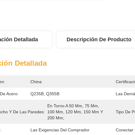
ación Detallada
Descripción De Producto
ión Detallada
en:
China
Certificac
 De Acero:
Q235B, Q355B
Las Demá
En Torno A 50 Mm, 75 Mm, 
echo Y De Las Paredes:
100 Mm, 120 Mm, 150 Mm Y 
Tipo De P
200 Mm;
:
Las Exigencias Del Comprador
Conectar: