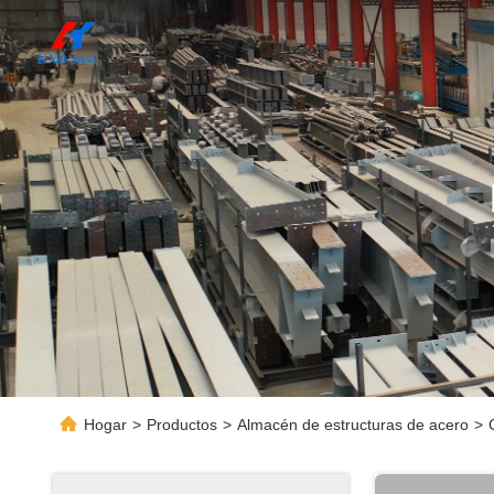
Hogar
>
Productos
>
Almacén de estructuras de acero
>