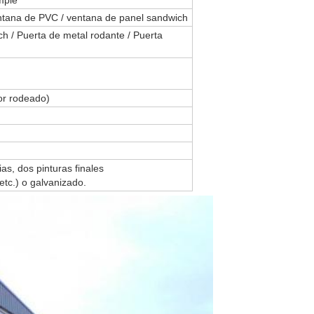
mple
entana de PVC / ventana de panel sandwich
h / Puerta de metal rodante / Puerta
or rodeado)
ias, dos pinturas finales
 etc.) o galvanizado.