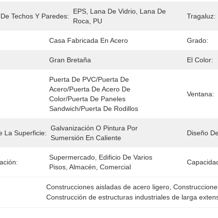
EPS, Lana De Vidrio, Lana De 
 De Techos Y Paredes:
Tragaluz:
Roca, PU
Casa Fabricada En Acero
Grado:
Gran Bretaña
El Color:
Puerta De PVC/puerta De 
Acero/puerta De Acero De 
Ventana:
Color/puerta De Paneles 
Sandwich/puerta De Rodillos
Galvanización O Pintura Por 
 La Superficie:
Diseño De
Sumersión En Caliente
Supermercado, Edificio De Varios 
ación:
Capacidad
Pisos, Almacén, Comercial
Construcciones aisladas de acero ligero
, 
Construccione
Construcción de estructuras industriales de larga exten