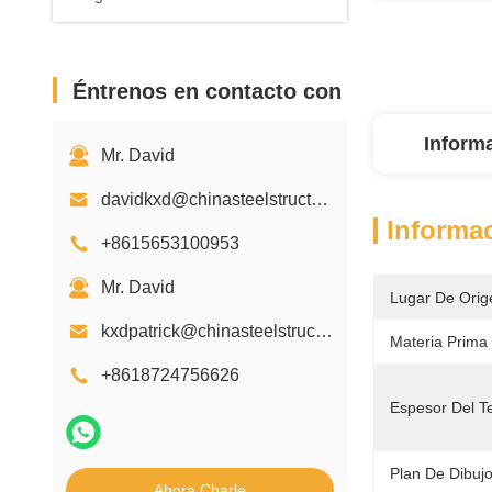
Éntrenos en contacto con
Inform
Mr. David
davidkxd@chinasteelstructure.cn
Informac
+8615653100953
Mr. David
Lugar De Orig
kxdpatrick@chinasteelstructure.cn
Materia Prima
+8618724756626
Espesor Del T
Plan De Dibujo
Ahora Charle