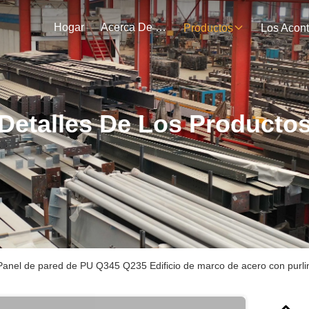
Hogar
Acerca De Nosotros
Productos
Detalles De Los Producto
Panel de pared de PU Q345 Q235 Edificio de marco de acero con purlin