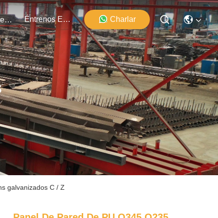
Éntrenos En Contacto Con
Charlar
Los Acontecimientos
s
s galvanizados C / Z
Panel De Pared De PU Q345 Q235