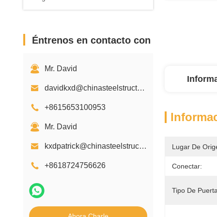
Éntrenos en contacto con
Mr. David
Inform
davidkxd@chinasteelstructure.cn
+8615653100953
Informac
Mr. David
kxdpatrick@chinasteelstructure.cn
Lugar De Orig
+8618724756626
Conectar:
Tipo De Puerta
Ahora Charle