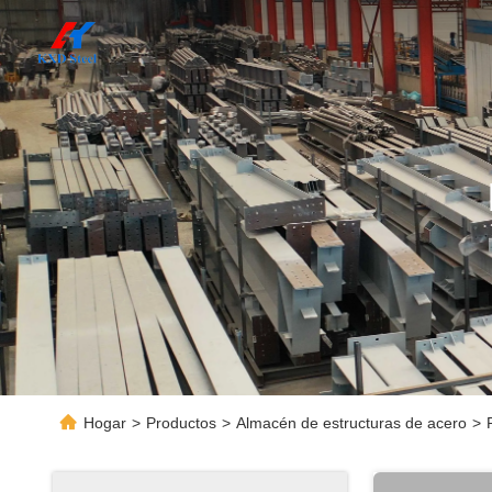
Hogar
>
Productos
>
Almacén de estructuras de acero
>