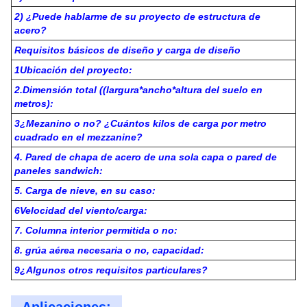
de acero
Pared y
Panel de sandwich o hoja de acero.
techo:
Puerta:
Puerta rodada o puerta corredera
Ventanas de acero plástico o de aleación de
Ventana:
aluminio
Superficie:
Las demás piezas de acero
- ¿ Qué
5MT, 10MT, 15MT y más
pasa?
Información sobre dibujos y cotizaciones:
1) El diseño personalizado es bienvenido.
2) ¿Puede hablarme de su proyecto de estructura de
acero?
Requisitos básicos de diseño y carga de diseño
1Ubicación del proyecto:
2.Dimensión total ((largura*ancho*altura del suelo en
metros):