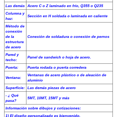
Construcción Construcción de moldes
Instalaciones de construcción y materiales de construcción
El número
Especificación
de puntos
El valor de las emisiones de gases de efecto
invernadero es el valor de las emisiones de
El acero
gases de efecto invernadero, que es el valor
principal:
de las emisiones de gases de efecto
invernadero.
Protección
contra la
Pintura galvanizada en caliente o antirruda
oxidación
Las demás
Acero C o Z laminado en frío, Q355 o Q235
Columna y
Sección en H soldada o laminada en caliente
haz:
Método de
conexión
de la
Conexión de soldadura o conexión de pernos
estructura