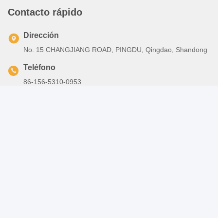
Etiquetas:
Edificio Del Taller De La Estructura De Acero
Almacenes De Estructura De Acero
Construcción De Acero Ligero
Photo
Contacto rápido
Video Call
Dirección
Audio Call
No. 15 CHANGJIANG ROAD, PINGDU, Qingdao, Shandong
Teléfono
86-156-5310-0953