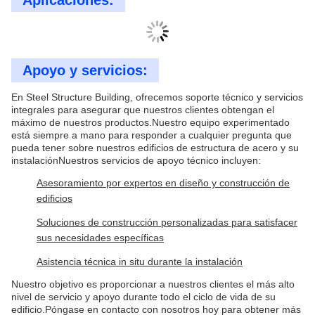
3¿Mezanino o no? ¿Cuántos kilos de carga por metro
cuadrado en el mezzanine?
4. Pared de chapa de acero de una sola capa o pared de
paneles sandwich:
5. Carga de nieve, en su caso:
6Velocidad del viento/carga:
7. Columna interior permitida o no:
8. grúa aérea necesaria o no, capacidad:
9¿Algunos otros requisitos particulares?
Aplicaciones:
Apoyo y servicios:
En Steel Structure Building, ofrecemos soporte técnico y servicios
integrales para asegurar que nuestros clientes obtengan el