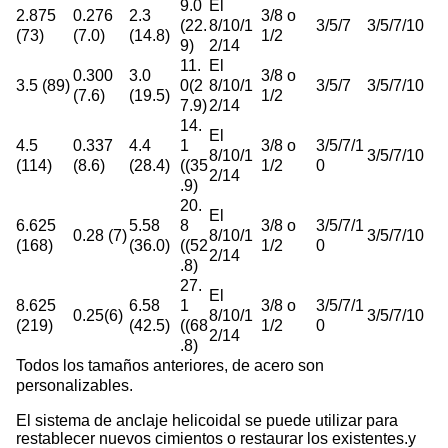
9.0
El
2.875
0.276
2.3
3/8 o
(22.
8/10/1
3/5/7
3/5/7/10
(73)
(7.0)
(14.8)
1/2
9)
2/14
11.
El
0.300
3.0
3/8 o
3.5 (89)
0(2
8/10/1
3/5/7
3/5/7/10
(7.6)
(19.5)
1/2
7.9)
2/14
14.
El
4.5
0.337
4.4
1
3/8 o
3/5/7/1
8/10/1
3/5/7/10
(114)
(8.6)
(28.4)
((35
1/2
0
2/14
.9)
20.
El
6.625
5.58
8
3/8 o
3/5/7/1
0.28 (7)
8/10/1
3/5/7/10
(168)
(36.0)
((52
1/2
0
2/14
.8)
27.
El
8.625
6.58
1
3/8 o
3/5/7/1
0.25(6)
8/10/1
3/5/7/10
(219)
(42.5)
((68
1/2
0
2/14
.8)
Todos los tamaños anteriores, de acero son
personalizables.
El sistema de anclaje helicoidal se puede utilizar para
restablecer nuevos cimientos o restaurar los existentes.y