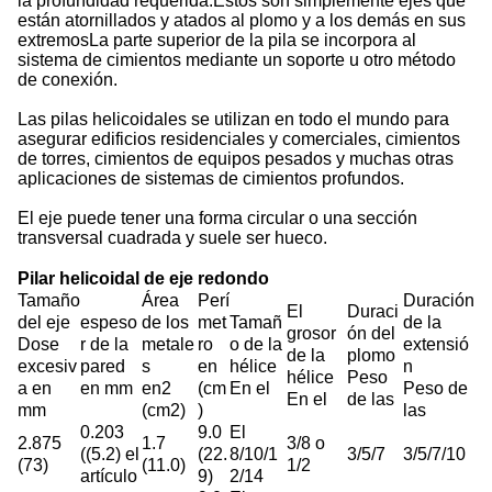
la profundidad requerida.Estos son simplemente ejes que
están atornillados y atados al plomo y a los demás en sus
extremosLa parte superior de la pila se incorpora al
sistema de cimientos mediante un soporte u otro método
de conexión.
Las pilas helicoidales se utilizan en todo el mundo para
asegurar edificios residenciales y comerciales, cimientos
de torres, cimientos de equipos pesados y muchas otras
aplicaciones de sistemas de cimientos profundos.
El eje puede tener una forma circular o una sección
transversal cuadrada y suele ser hueco.
Pilar helicoidal de eje redondo
Tamaño
Área
Perí
Duración
El
Duraci
del eje
espeso
de los
met
Tamañ
de la
grosor
ón del
Dose
r de la
metale
ro
o de la
extensió
de la
plomo
excesiv
pared
s
en
hélice
n
hélice
Peso
a en
en mm
en2
(cm
En el
Peso de
En el
de las
mm
(cm2)
)
las
0.203
9.0
El
2.875
1.7
3/8 o
((5.2) el
(22.
8/10/1
3/5/7
3/5/7/10
(73)
(11.0)
1/2
artículo
9)
2/14