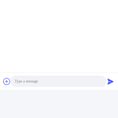
Etiquetas:
Anclas De Tierra En Hélice
Parafusos De Tierra Galvanizados
Ancla De Tierra Galvanizada
Photo