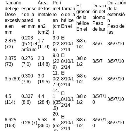
Tamaño
Área
Perí
Duración
El
Duraci
del eje
espeso
de los
met
Tamañ
de la
grosor
ón del
Dose
r de la
metale
ro
o de la
extensió
de la
plomo
excesiv
pared
s
en
hélice
n
hélice
Peso
a en
en mm
en2
(cm
En el
Peso de
En el
de las
mm
(cm2)
)
las
0.203
9.0
El
2.875
1.7
3/8 o
((5.2) el
(22.
8/10/1
3/5/7
3/5/7/10
(73)
(11.0)
1/2
artículo
9)
2/14
9.0
El
2.875
0.276
2.3
3/8 o
(22.
8/10/1
3/5/7
3/5/7/10
(73)
(7.0)
(14.8)
1/2
9)
2/14
11.
El
0.300
3.0
3/8 o
3.5 (89)
0(2
8/10/1
3/5/7
3/5/7/10
(7.6)
(19.5)
1/2
7.9)
2/14
14.
El
4.5
0.337
4.4
1
3/8 o
3/5/7/1
8/10/1
3/5/7/10
(114)
(8.6)
(28.4)
((35
1/2
0
2/14
.9)
20.
El
6.625
5.58
8
3/8 o
3/5/7/1
0.28 (7)
8/10/1
3/5/7/10
(168)
(36.0)
((52
1/2
0
2/14