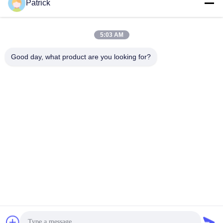
Patrick
Contacto rápido
5:03 AM
Good day, what product are you looking for?
Dirección
No. 15 CHANGJIANG ROAD, PINGDU, Qingdao, Shandong
Teléfono
86-156-5310-0953
Email
davidkxd@chinasteelstructure.cn
Políticas de privacidad
|
Mapa del Sitio
| Buena calidad de China
construcción de estructuras de acero Proveedor. © de Copyright
2025 Qingdao KXD Steel Structure Co., Ltd . Todos los derechos