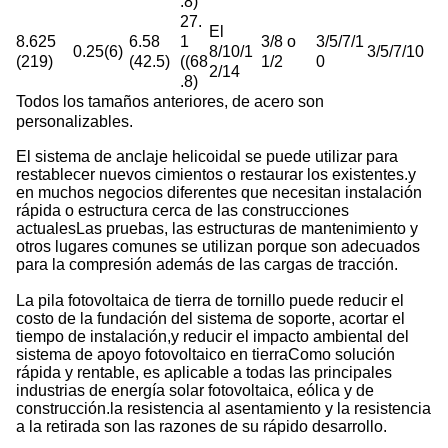
.8)
27.
El
8.625
6.58
1
3/8 o
3/5/7/1
0.25(6)
8/10/1
3/5/7/10
(219)
(42.5)
((68
1/2
0
2/14
.8)
Todos los tamaños anteriores, de acero son
personalizables.
El sistema de anclaje helicoidal se puede utilizar para
restablecer nuevos cimientos o restaurar los existentes.y
en muchos negocios diferentes que necesitan instalación
rápida o estructura cerca de las construcciones
actualesLas pruebas, las estructuras de mantenimiento y
otros lugares comunes se utilizan porque son adecuados
para la compresión además de las cargas de tracción.
La pila fotovoltaica de tierra de tornillo puede reducir el
costo de la fundación del sistema de soporte, acortar el
tiempo de instalación,y reducir el impacto ambiental del
sistema de apoyo fotovoltaico en tierraComo solución
rápida y rentable, es aplicable a todas las principales
industrias de energía solar fotovoltaica, eólica y de
construcción.la resistencia al asentamiento y la resistencia
a la retirada son las razones de su rápido desarrollo.