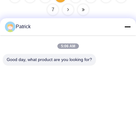
7
Patrick
Contacto rápido
5:06 AM
Good day, what product are you looking for?
Dirección
No. 15 CHANGJIANG ROAD, PINGDU, Qingdao, Shandong
Teléfono
86-156-5310-0953
Email
davidkxd@chinasteelstructure.cn