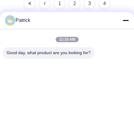
1
2
3
4
Patrick
Contacto rápido
11:10 AM
Good day, what product are you looking for?
Dirección
No. 15 CHANGJIANG ROAD, PINGDU, Qingdao, Shandong
Teléfono
86-156-5310-0953
Email
davidkxd@chinasteelstructure.cn
Políticas de privacidad
|
Mapa del Sitio
| Buena calidad de China