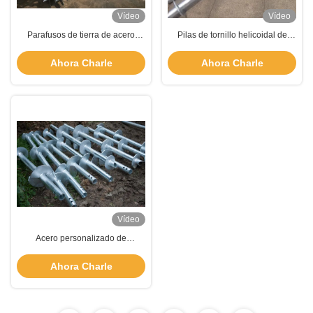
Vídeo
Vídeo
Parafusos de tierra de acero
Pilas de tornillo helicoidal de
galvanizado prefabricados con
acero galvanizado caliente y
tornillo de anclaje helicoidal de
profundo personalizado para el
Ahora Charle
Ahora Charle
hierro personalizado
sistema solar
Vídeo
Acero personalizado de
instalación rápida espiral de
anclaje helicoidal perno pila de
Ahora Charle
tierra para su