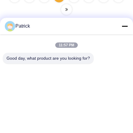
Patrick
Contacto rápido
11:57 PM
Good day, what product are you looking for?
Dirección
No. 15 CHANGJIANG ROAD, PINGDU, Qingdao, Shandong
Teléfono
86-156-5310-0953
Email
davidkxd@chinasteelstructure.cn