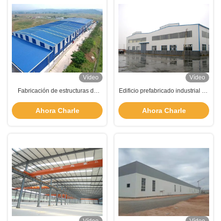
Vídeo
Vídeo
Fabricación de estructuras de
Edificio prefabricado industrial de
acero ligero Construcción de
acero, sección H, estructura de
almacenes industriales
acero
Ahora Charle
Ahora Charle
prefabricados de metal