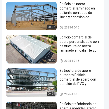
Edificio de acero
comercial laminado en
caliente con boca de
lluvia y conexión de
pernos de PVC
Construcción comercial de ac
00:27
2025-10-15
ero
Edificio comercial de
acero personalizable con
estructura de acero
laminado en caliente y
conexiones atornilladas
para un fácil montaje
Construcción comercial de ac
00:25
2025-10-15
ero
Estructura de acero
duradera Edificio
comercial de acero con
canalón de PVC y
resistencia a la
intemperie
Construcción comercial de ac
00:25
2025-10-15
ero
Edificio prefabricado de
acero a medida Estadio