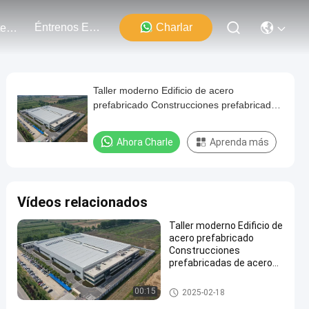
Éntrenos En Contacto Con
Charlar
Los Acontecimientos
Taller moderno Edificio de acero
prefabricado Construcciones prefabricadas
de acero de larga envergadura
Ahora Charle
Aprenda más
Vídeos relacionados
Taller moderno Edificio de
acero prefabricado
Construcciones
prefabricadas de acero
de larga envergadura
edificio de acero pre dirigido
00:15
2025-02-18