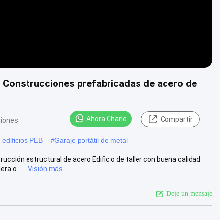
o Construcciones prefabricadas de acero de
Ahora Charle
Compartir
niones
 edificios PEB
#
Garaje portátil de metal
cción estructural de acero Edificio de taller con buena calidad
a o .....
Visión más
Deje un mensaje