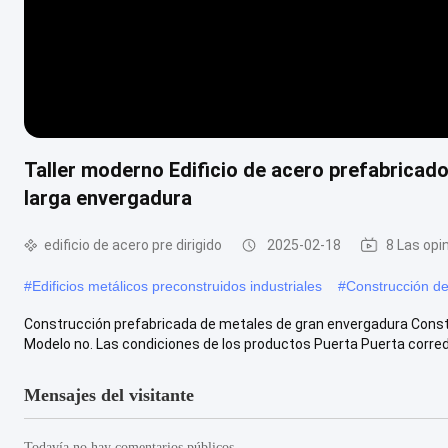
Taller moderno Edificio de acero prefabricad
larga envergadura
edificio de acero pre dirigido
2025-02-18
8 Las opi
#
Edificios metálicos preconstruidos industriales
#
Construcción de
Construcción prefabricada de metales de gran envergadura Constru
Modelo no. Las condiciones de los productos Puerta Puerta correder
Mensajes del visitante
Todavía no hay comentarios públicos